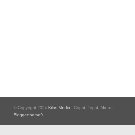
© Copyright 2024
Kilas Media
| Cepat, Tepat, Akurat
Bloggertheme9