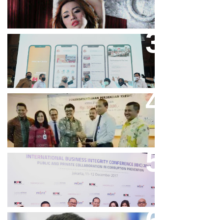
Bandung Great Sale 2020 Go
Online Resmi Dimulai
Bank Bjb Fasilitasi Kredit Modal
Kerja Konstruksi PT Adhi Karya
Keren, Bank BJB Kantongi
Puluhan Penghargaan Sepanjang
2017