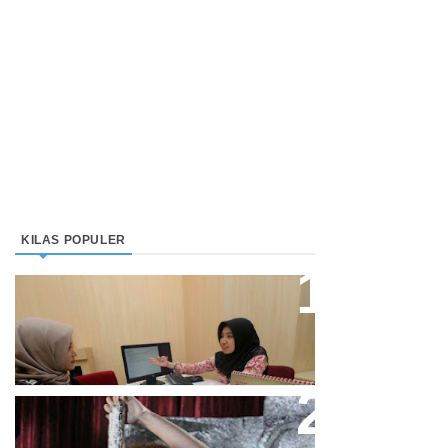
KILAS POPULER
Direktur Bjb Syariah: Industri
Keuangan Syariah Di Indonesia
Meningkat
Cupi Cupita Luncurkan Single
“Yo Uwis”