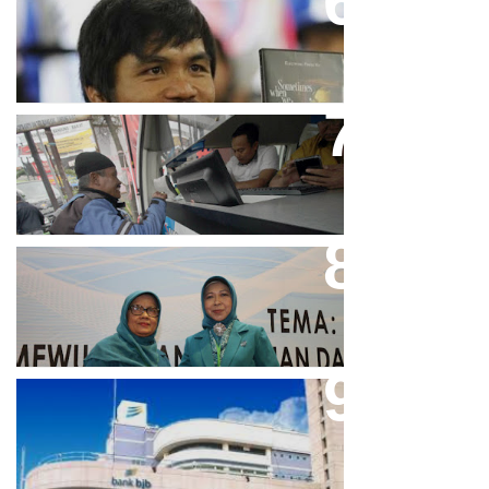
Dicibir Di Medsos, Manny
Pacquiao Tegaskan Pendirian
Tolak LGBT
Bjb T Samsat Manjakan Nasabah
Dalam Bayar Pajak Kendaraan
Perpres No.99/2017 Bisa Jadi
Acuan Semangat Pengabdian
PKK
Aher Minta Pemerintah Pusat
Masukan Kembali BJB Sebagai
Penyalur KUR