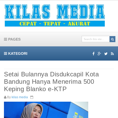
PAGES
KATEGORI
Setai Bulannya Disdukcapil Kota
Bandung Hanya Menerima 500
Keping Blanko e-KTP
By
kilas media