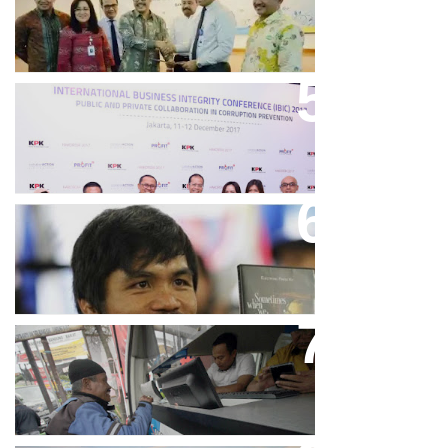
Kerja Konstruksi PT Adhi Karya
Keren, Bank BJB Kantongi
Puluhan Penghargaan Sepanjang
2017
Dicibir Di Medsos, Manny
Pacquiao Tegaskan Pendirian
Tolak LGBT
Bjb T Samsat Manjakan Nasabah
Dalam Bayar Pajak Kendaraan