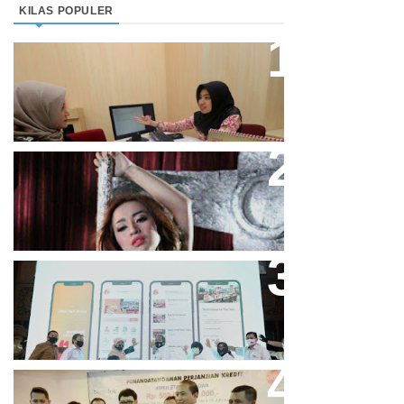
KILAS POPULER
Direktur Bjb Syariah: Industri
Keuangan Syariah Di Indonesia
Meningkat
Cupi Cupita Luncurkan Single
“Yo Uwis”
Bandung Great Sale 2020 Go
Online Resmi Dimulai
Bank Bjb Fasilitasi Kredit Modal