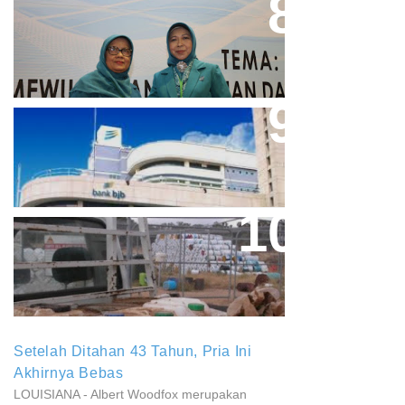
Perpres No.99/2017 Bisa Jadi
Acuan Semangat Pengabdian
PKK
Aher Minta Pemerintah Pusat
Masukan Kembali BJB Sebagai
Penyalur KUR
Paparan Pestisida Sebabkan
Parkinson Dan Kanker
Setelah Ditahan 43 Tahun, Pria Ini
Akhirnya Bebas
LOUISIANA - Albert Woodfox merupakan