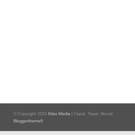
© Copyright 2024
Kilas Media
| Cepat, Tepat, Akurat
Bloggertheme9