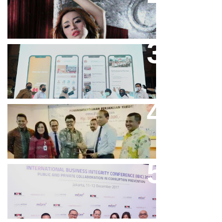
“Yo Uwis”
Bandung Great Sale 2020 Go
Online Resmi Dimulai
Bank Bjb Fasilitasi Kredit Modal
Kerja Konstruksi PT Adhi Karya
Keren, Bank BJB Kantongi
Puluhan Penghargaan Sepanjang
2017