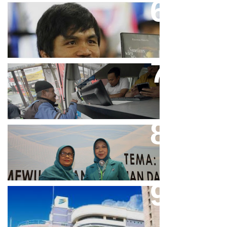
Dicibir Di Medsos, Manny
Pacquiao Tegaskan Pendirian
Tolak LGBT
Bjb T Samsat Manjakan Nasabah
Dalam Bayar Pajak Kendaraan
Perpres No.99/2017 Bisa Jadi
Acuan Semangat Pengabdian
PKK
Aher Minta Pemerintah Pusat
Masukan Kembali BJB Sebagai
Penyalur KUR