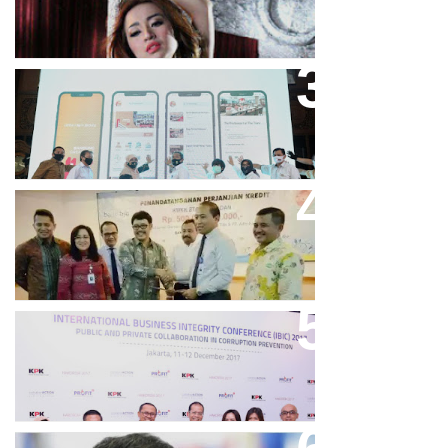
Bandung Great Sale 2020 Go
Online Resmi Dimulai
Bank Bjb Fasilitasi Kredit Modal
Kerja Konstruksi PT Adhi Karya
Keren, Bank BJB Kantongi
Puluhan Penghargaan Sepanjang
2017