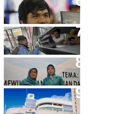
Dicibir Di Medsos, Manny
Pacquiao Tegaskan Pendirian
Tolak LGBT
Bjb T Samsat Manjakan Nasabah
Dalam Bayar Pajak Kendaraan
Perpres No.99/2017 Bisa Jadi
Acuan Semangat Pengabdian
PKK
Aher Minta Pemerintah Pusat
Masukan Kembali BJB Sebagai
Penyalur KUR