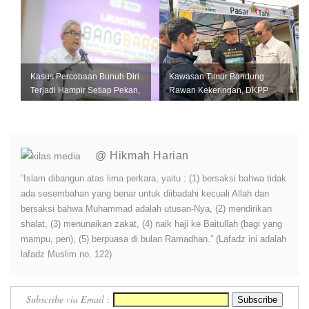
Kasus Percobaan Bunuh Diri
Kawasan Timur Bandung
Terjadi Hampir Setiap Pekan,
Rawan Kekeringan, DKPP
Pemkot Bandung Perkuat L...
Perkuat Mitigasi untuk
Lindungi Pro...
@ Hikmah Harian
”Islam dibangun atas lima perkara, yaitu : (1) bersaksi bahwa tidak
ada sesembahan yang benar untuk diibadahi kecuali Allah dan
bersaksi bahwa Muhammad adalah utusan-Nya, (2) mendirikan
shalat, (3) menunaikan zakat, (4) naik haji ke Baitullah (bagi yang
mampu, pen), (5) berpuasa di bulan Ramadhan.” (Lafadz ini adalah
lafadz Muslim no. 122)
Subscribe via Email :