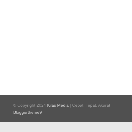
© Copyright 2024
Kilas Media
| Cepat, Tepat, Akurat
Bloggertheme9