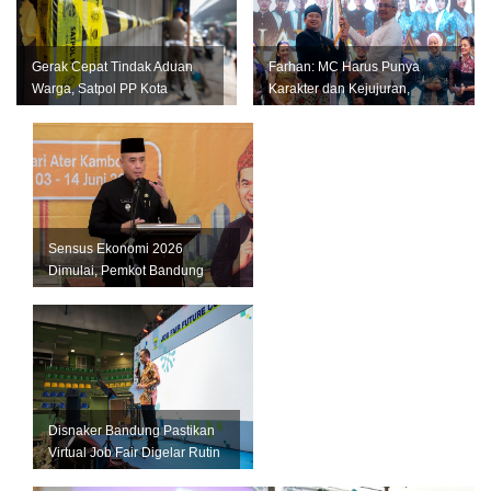
Gerak Cepat Tindak Aduan
Farhan: MC Harus Punya
Warga, Satpol PP Kota
Karakter dan Kejujuran,
Bandung Segel Empat Kios
Jangan Jadi Tiruan Orang
Miras Il...
Lain
Sensus Ekonomi 2026
Dimulai, Pemkot Bandung
Andalkan Data Akurat untuk
Perkuat U...
Disnaker Bandung Pastikan
Virtual Job Fair Digelar Rutin
Setiap Bulan