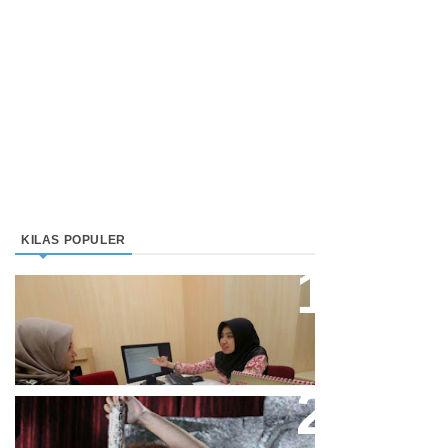
KILAS POPULER
Direktur Bjb Syariah: Industri
Keuangan Syariah Di Indonesia
Meningkat
Cupi Cupita Luncurkan Single
“Yo Uwis”