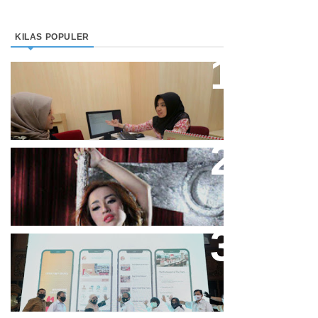
KILAS POPULER
Direktur Bjb Syariah: Industri
Keuangan Syariah Di Indonesia
Meningkat
Cupi Cupita Luncurkan Single
“Yo Uwis”
Bandung Great Sale 2020 Go
Online Resmi Dimulai