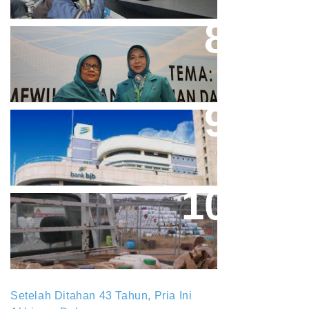
Perpres No.99/2017 Bisa Jadi
Acuan Semangat Pengabdian
PKK
Aher Minta Pemerintah Pusat
Masukan Kembali BJB Sebagai
Penyalur KUR
Paparan Pestisida Sebabkan
Parkinson Dan Kanker
Setelah Ditahan 43 Tahun, Pria Ini