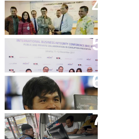
Bank Bjb Fasilitasi Kredit Modal
Kerja Konstruksi PT Adhi Karya
Keren, Bank BJB Kantongi
Puluhan Penghargaan Sepanjang
2017
Dicibir Di Medsos, Manny
Pacquiao Tegaskan Pendirian
Tolak LGBT
Bjb T Samsat Manjakan Nasabah
Dalam Bayar Pajak Kendaraan