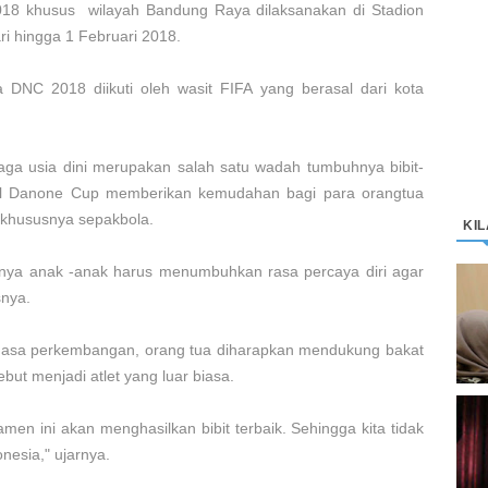
18 khusus wilayah Bandung Raya dilaksanakan di Stadion
ri hingga 1 Februari 2018.
a DNC 2018 diikuti oleh wasit FIFA yang berasal dari kota
ga usia dini merupakan salah satu wadah tumbuhnya bibit-
onal Danone Cup memberikan kemudahan bagi para orangtua
khususnya sepakbola.
KI
nya anak -anak harus menumbuhkan rasa percaya diri agar
D
snya.
K
M
masa perkembangan, orang tua diharapkan mendukung bakat
ebut menjadi atlet yang luar biasa.
C
en ini akan menghasilkan bibit terbaik. Sehingga kita tidak
“
nesia," ujarnya.