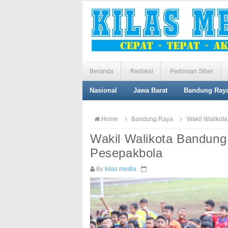
Beranda
Redaksi
Pedoman Siber
Nasional
Jawa Barat
Bandung Ray
Home
Bandung Raya
Wakil Walikota
Wakil Walikota Bandung
Pesepakbola
By
kilas media