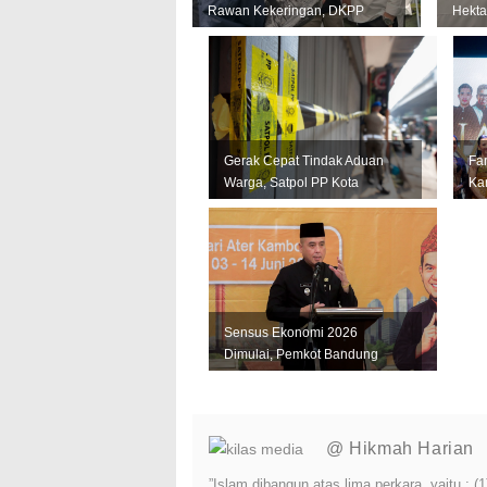
Rawan Kekeringan, DKPP
Hekta
Perkuat Mitigasi untuk
Krida
Lindungi Pro...
Momen
Gerak Cepat Tindak Aduan
Fa
Warga, Satpol PP Kota
Kar
Bandung Segel Empat Kios
Ja
Miras Il...
La
Sensus Ekonomi 2026
Dimulai, Pemkot Bandung
Andalkan Data Akurat untuk
Perkuat U...
@ Hikmah Harian
”Islam dibangun atas lima perkara, yaitu :