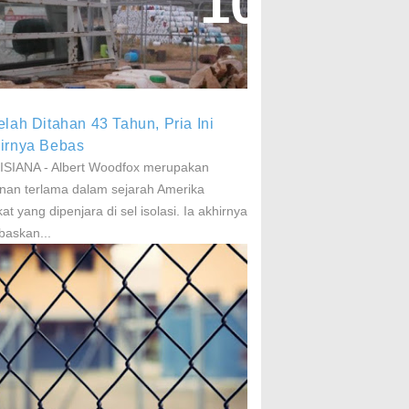
aparan Pestisida Sebabkan
arkinson Dan Kanker
elah Ditahan 43 Tahun, Pria Ini
irnya Bebas
SIANA - Albert Woodfox merupakan
nan terlama dalam sejarah Amerika
kat yang dipenjara di sel isolasi. Ia akhirnya
baskan...