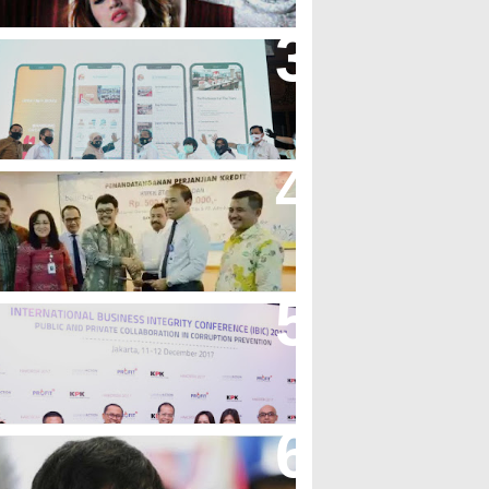
andung Great Sale 2020 Go
nline Resmi Dimulai
ank Bjb Fasilitasi Kredit Modal
erja Konstruksi PT Adhi Karya
eren, Bank BJB Kantongi
uluhan Penghargaan Sepanjang
017
icibir Di Medsos, Manny
acquiao Tegaskan Pendirian