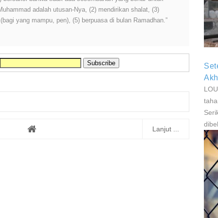
P
 Muhammad adalah utusan-Nya, (2) mendirikan shalat, (3)
P
h (bagi yang mampu, pen), (5) berpuasa di bulan Ramadhan.”
Set
Akh
LOUI
taha
Seri
dibe
Lanjut ...