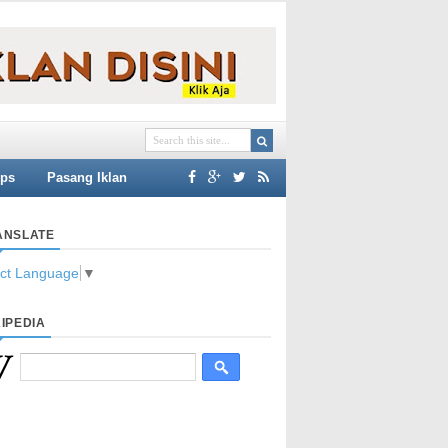
ips
Pasang Iklan
ANSLATE
ect Language
▼
IPEDIA