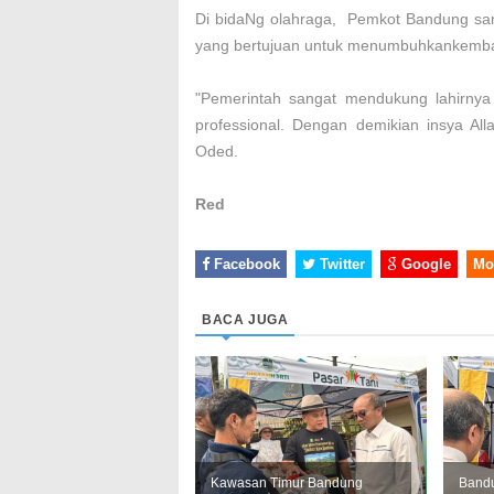
Di bidaNg olahraga, Pemkot Bandung sa
yang bertujuan untuk menumbuhkankem
"Pemerintah sangat mendukung lahirnya b
professional. Dengan demikian insya All
Oded.
Red
Facebook
Twitter
Google
Mo
BACA JUGA
Kawasan Timur Bandung
Bandu