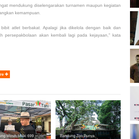
ngat mendukung diselengarakan turnamen maupun kegiatan
bangkan kemampuan.
B
O
ibit atlet berbakat. Apalagi jika dikelola dengan baik dan
ah persepakbolaan akan kembali lagi pada kejayaan," kata
B
K
re
K
P
2
D
ng Masih Miliki 699
Bandung Zoo Punya
P