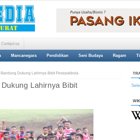
Contact us
a
Mancanegara
Pendidikan
Seni Budaya
Ragam
T
 Bandung Dukung Lahirnya Bibit Pesepakbola
TR
 Dukung Lahirnya Bibit
Sel
WIK