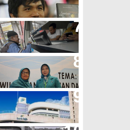
olak LGBT
jb T Samsat Manjakan Nasabah
alam Bayar Pajak Kendaraan
erpres No.99/2017 Bisa Jadi
cuan Semangat Pengabdian
KK
her Minta Pemerintah Pusat
asukan Kembali BJB Sebagai
enyalur KUR