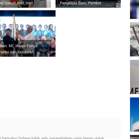
re Sawah Aktif, Hari
Pengelola Baru, Pemkot
T
 Pertanian Jadi
Bandung Siapkan Perizinan
tum...
dan Transisi ...
B
D
rhan: MC Harus Punya
akter dan Kejujuran,
ngan Jadi Tiruan Orang
in
P
A
P
A
M
P
 (1) bersaksi bahwa tidak ada sesembahan yang benar untuk