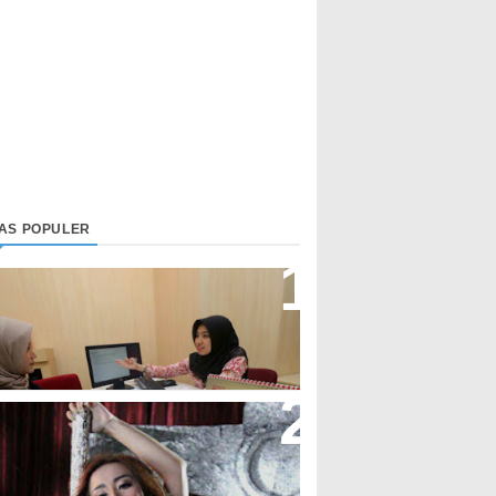
LAS POPULER
irektur Bjb Syariah: Industri
euangan Syariah Di Indonesia
eningkat
upi Cupita Luncurkan Single
Yo Uwis”