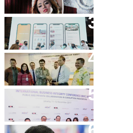
Bandung Great Sale 2020 Go
Online Resmi Dimulai
Bank Bjb Fasilitasi Kredit Modal
Kerja Konstruksi PT Adhi Karya
Keren, Bank BJB Kantongi
Puluhan Penghargaan Sepanjang
2017
Dicibir Di Medsos, Manny