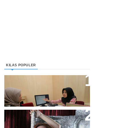
KILAS POPULER
Direktur Bjb Syariah: Industri
Keuangan Syariah Di Indonesia
Meningkat
Cupi Cupita Luncurkan Single
“Yo Uwis”