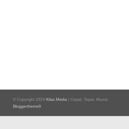
© Copyright 2024
Kilas Media
| Cepat, Tepat, Akurat
Bloggertheme9