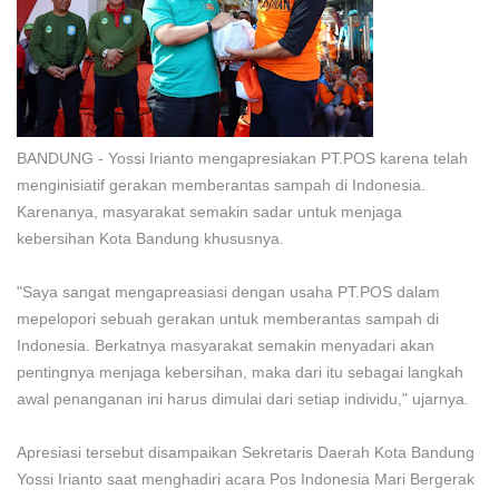
BANDUNG - Yossi Irianto mengapresiakan PT.POS karena telah
menginisiatif gerakan memberantas sampah di Indonesia.
Karenanya, masyarakat semakin sadar untuk menjaga
kebersihan Kota Bandung khususnya.
"Saya sangat mengapreasiasi dengan usaha PT.POS dalam
mepelopori sebuah gerakan untuk memberantas sampah di
Indonesia. Berkatnya masyarakat semakin menyadari akan
pentingnya menjaga kebersihan, maka dari itu sebagai langkah
awal penanganan ini harus dimulai dari setiap individu," ujarnya.
Apresiasi tersebut disampaikan Sekretaris Daerah Kota Bandung
Yossi Irianto saat menghadiri acara Pos Indonesia Mari Bergerak