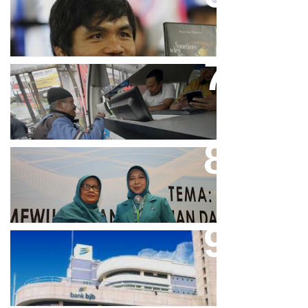
Pacquiao Tegaskan Pendirian
Tolak LGBT
Bjb T Samsat Manjakan Nasabah
Dalam Bayar Pajak Kendaraan
Perpres No.99/2017 Bisa Jadi
Acuan Semangat Pengabdian
PKK
Aher Minta Pemerintah Pusat
Masukan Kembali BJB Sebagai
Penyalur KUR